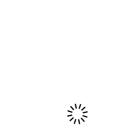
ADJINON: FEMMES ARTISTES
AFRO DESCENDANTES
https://vimeo.com/240845973 Originaire du
Togo , née en France, je suis une femme