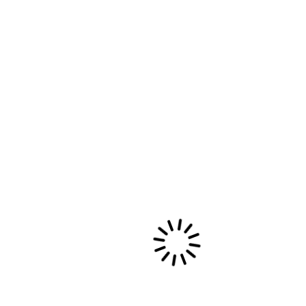
Imagine…
Te réveiller au son de l’océan, entourée d’autres femmes en
chemin.
Respirer profondément, sentir ton corps s’ouvrir jour après
jour.
Chanter librement, sans jugement, portée par la sororité.
Te reconnecter à ton bassin, à ton énergie, à ta vitalité.
Ralentir, ressentir, t’écouter vraiment.
Entre océan et forêt, entre silence et vibrations, tu te
redécouvres.
Plus ancrée.
Plus libre.
Plus vivante.