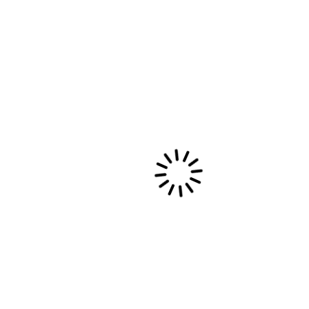
Blog de voyage
https://sabinekouli.wordpress.com
Vlog (Video Blog) de Regards Croisés
https://www.facebook.com/sabinekouli
Une conférence TedEx réalisée il y a 2 ans à Lyon explique
mon amour des langues étrangères.