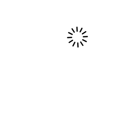
12 septembre, 2024
Gospel à Lyon : Une Saison
2024-2025 riche en Stages &