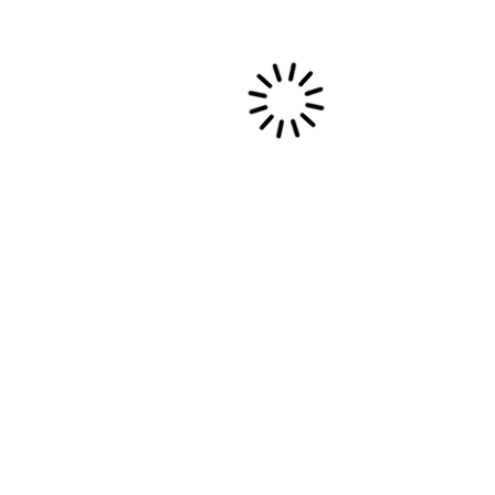
Mouvement à Lyon
Cette saison culturelle 2024-2025 s’annonce
particulièrement riche et diversifiée pour
l’association Baobab et Compagnie. En plus des
stages de gospel qui…
12 septembre, 2024