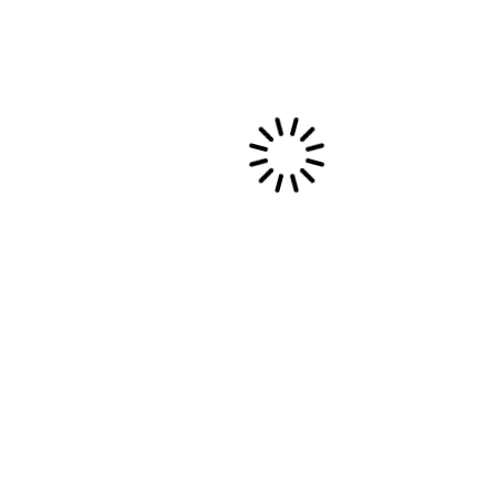
lusophones et africaines.
Chant : Sabine Kouli
et
Guitare : Sergio Laguado