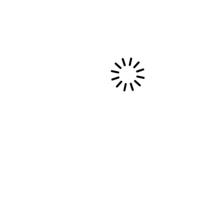
pos
Me suivre
Instagram
Facebook
LinkedIn
ouli