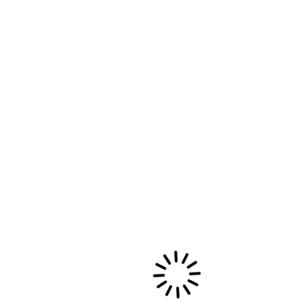
MES OFFRANDES A LA
PACHAMAMA / TILCARA
https://youtu.be/uumyUzDoNks
25 février, 2016