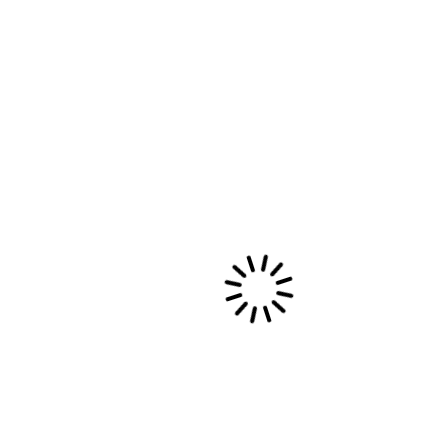
s'entremêlent et font bon ménage.
Rencontres…
22 mars, 2015