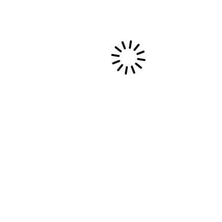
pos
Me suivre
Instagram
Facebook
LinkedIn
ouli