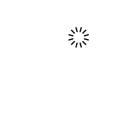
pos
Me suivre
Instagram
Facebook
LinkedIn
ouli