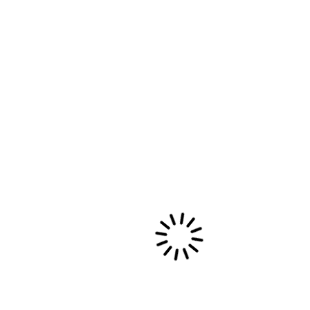
« MI TIERRA ROJA, MI TIERRA
NEGRA », HOMMAGE AUX
ANCÊTRES D’AFRIQUE
EMMENÉS EN AMERIQUE
LATINE
https://www.youtube.com/watch?
v=wOeM1UeYXPs
https://soundcloud.com/matomswe/mi-tierra-
roja-mi-tierra-negra Lorsque je rencontre Sergio
à un festival de jazz dans le Jura, il vient tout
juste d'arriver de…
5 avril, 2015