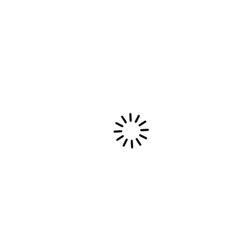
Stage de technique vocale 27 au
30 août 2027
Stage dans la Drôme/ Eté 2026 Stage d’été de
technique vocale : 4 jours pour reconnecter
avec sa voix Et…
21 mai, 2026
Evènements privés et collectivités