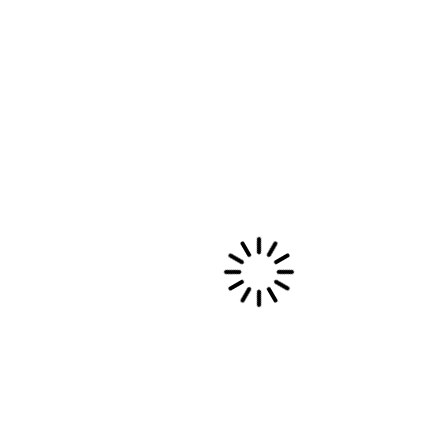
Libérez Votre Voix : Un Stage de
Technique Vocale Unique avec
Sabine Kouli
Explorez la puissance de votre voix grâce à des
techniques simples et efficaces : posture,
respiration, relaxation et vocalises ludiques…
14 novembre, 2024
Evènements privés et collectivités