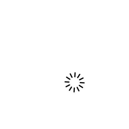
Festival Absolute Gospel à
Lyon : concerts, chorales et
voix gospel à Lyon les 5 et 6
juin.
Cap sur les Voix Gospel! Découvrez le festival
gospel Lyon avec trois concerts uniques à la
salle Molière (Lyon 5)…
21 mai, 2026