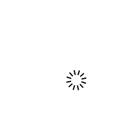
Libérez Votre Voix : Un Stage de
Technique Vocale Unique avec
Sabine Kouli
Explorez la puissance de votre voix grâce à des
techniques simples et efficaces : posture,
respiration, relaxation et vocalises ludiques…
14 novembre, 2024
Evènements privés et collectivités