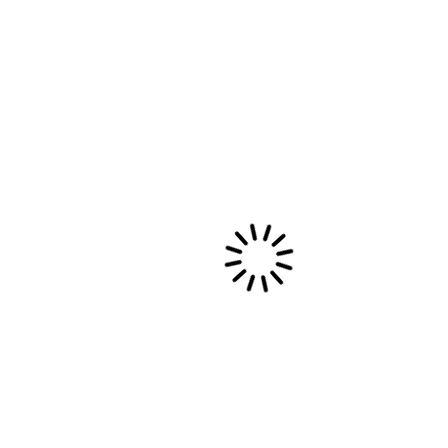
Ma Rencontre avec Quincy
Jones
Hommage à Quincy Jones : Adieu à une
Légende Musicale Aujourd’hui, le monde de la
musique est en deuil. Quincy…
14 novembre, 2024
Evènements privés et collectivités