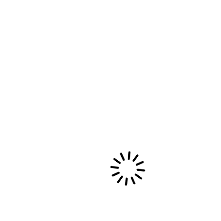
« MI TIERRA ROJA, MI TIERRA
NEGRA », HOMMAGE AUX
ANCÊTRES D’AFRIQUE
EMMENÉS EN AMERIQUE
LATINE
https://www.youtube.com/watch?
v=wOeM1UeYXPs
https://soundcloud.com/matomswe/mi-tierra-
roja-mi-tierra-negra Lorsque je rencontre Sergio
à un festival de jazz dans le Jura, il vient tout
juste d'arriver de…
5 avril, 2015