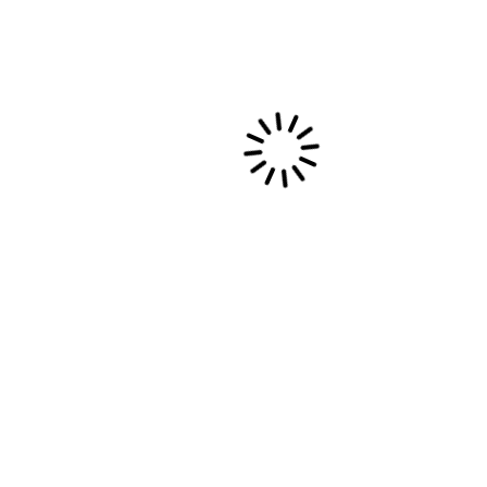
Evènements privés et collectivités
Entreprises
Particuliers
Enregistrements studio
A propos
Sabine Kouli