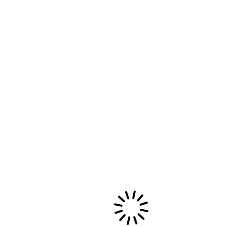
Favre
sur
MON AVENTURE PORGY & BESS OU
L’AMOUR D’UN OPÉRA
Archives
mai 2026
novembre 2024
septembre 2024
août 2023
septembre 2022
septembre 2019
mai 2019
octobre 2018