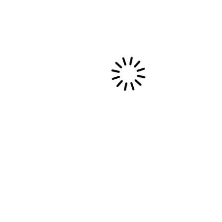
cas.
ème siècle par les espagnols on peut voir les fondations
face à l’invasion espagnole. En 1572 Tùpac Amaru a été
 menait une campagne de révolte contre les colons espagnols.
érique et il finit écartelé et décapité sur la place publique.
itecture inca et coloniale espagnole.
us les défilés et processions des habitants en tenues