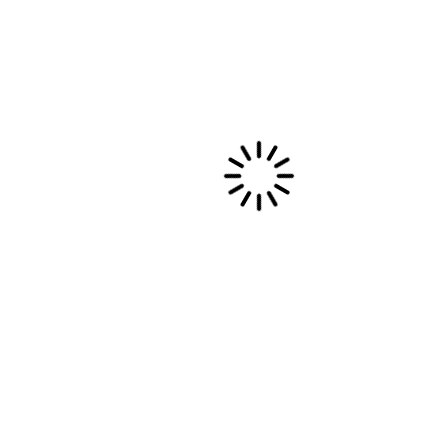
novembre 2017
octobre 2017
août 2017
janvier 2017
octobre 2016
septembre 2016
août 2016
juillet 2016
mai 2016
avril 2016
mars 2016
février 2016