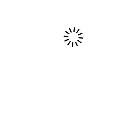
LES MURS DE BOGOTÁ/
COLOMBIE
Nous avons quitté le Pérou en partant de Lima
et sa belle place des Armes, à Bogotá et sa…
27 mai, 2016